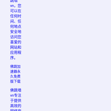
跳墙
vn，您
可以在
任何时
间、任
何地点
安全地
访问您
喜爱的
网站和
应用程
序。
佛跳加
速器永
久免费
版下载
佛跳墙
vn专注
于提供
高效的
网络安