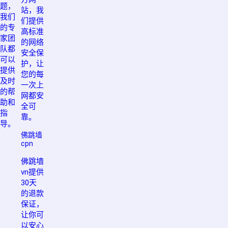
题，
站，我
我们
们提供
的专
高标准
家团
的网络
队都
安全保
可以
护，让
提供
您的每
及时
一次上
的帮
网都安
助和
全可
指
靠。
导。
佛跳墙
cpn
佛跳墙
vn提供
30天
的退款
保证，
让你可
以安心