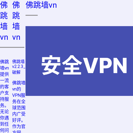
佛
佛
佛跳墙vn
跳
跳
墙
墙
vn
vn
佛跳
佛跳墙
v2.2.3_
墙vn
破解
提供
一流
佛跳墙
的客
vn的
户支
VPN服
持服
务在全
务。
球范围
无论
内广受
你遇
好评。
到任
作为官
何问
方网