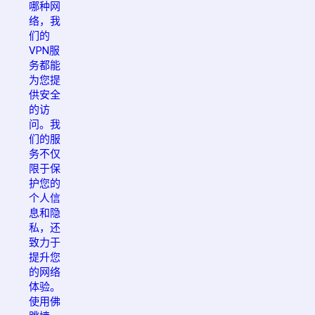
哪种网
络，我
们的
VPN服
务都能
为您提
供安全
的访
问。我
们的服
务不仅
限于保
护您的
个人信
息和隐
私，还
致力于
提升您
的网络
体验。
使用佛