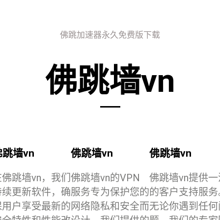
佛跳加速器永久免费版下载
佛跳墙vn
佛跳墙vn
佛跳墙vn
佛跳墙vn
在佛跳墙vn，我们
佛跳墙vn的VPN
佛跳墙vn提供一
持续更新软件，确
服务专为保护您的
的客户支持服务
保用户享受最新的
网络隐私和安全而
无论你遇到任何